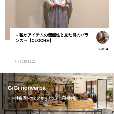
目のバラ
～今季もやっぱり”ベスト”がBES
【vivapresto】
T.SAITO
2025.09.10
GiGi nonverba
GiGi津南店へのアクセスマップ・詳細情報