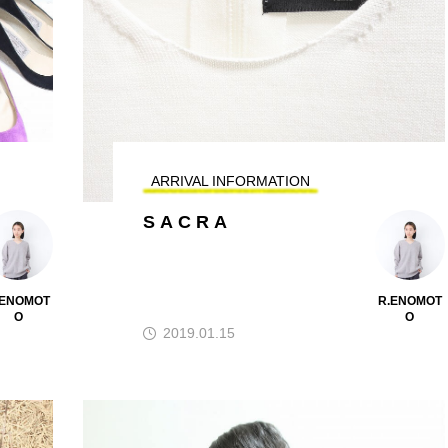
ARRIVAL INFORMATION
S A C R A
.ENOMOT
R.ENOMOT
O
O
2019.01.15