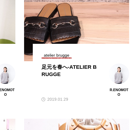
atelier brugge
足元を春へ-ATELIER B
RUGGE
.ENOMOT
R.ENOMOT
O
O
2019.01.29