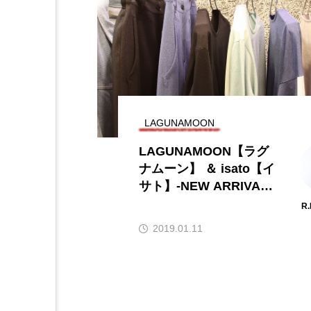
LAGUNAMOON
LAGUNAMOON【ラグ
ナムーン】 ＆ isato【イ
サト】-NEW ARRIVAL
S!!!-
R
2019.01.11