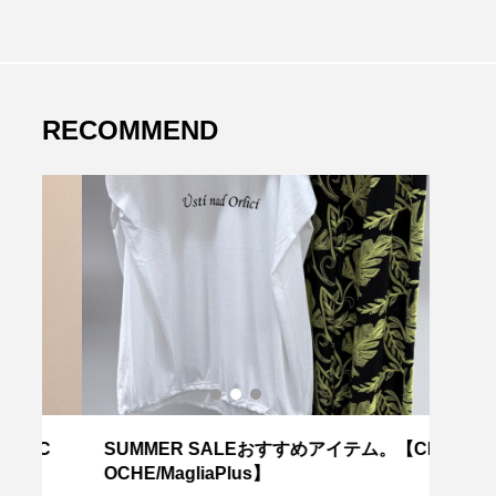
RECOMMEND
C
SUMMER SALEおすすめアイテム。【CL
重ね
OCHE/MagliaPlus】
RED 