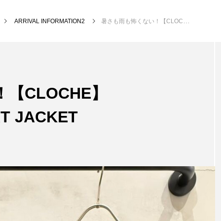
ARRIVAL INFORMATION2
暑さも雨も怖くない！【CLOCHE】FUNCTIONAL SHORT JACKET
【CLOCHE】
T JACKET