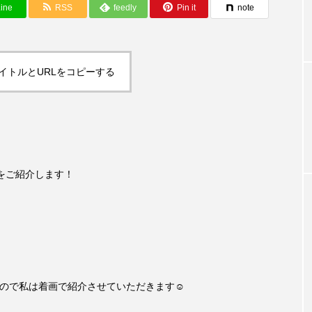
ine
RSS
feedly
Pin it
note
イトルとURLをコピーする
をご紹介します！
なので私は着画で紹介させていただきます☺️