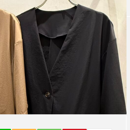
DEEK】LAYE
～今日から活躍する秋アイテム～【CLO
HE】