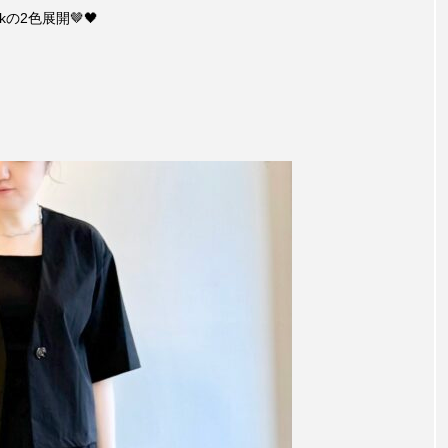
の2色展開🤎🖤