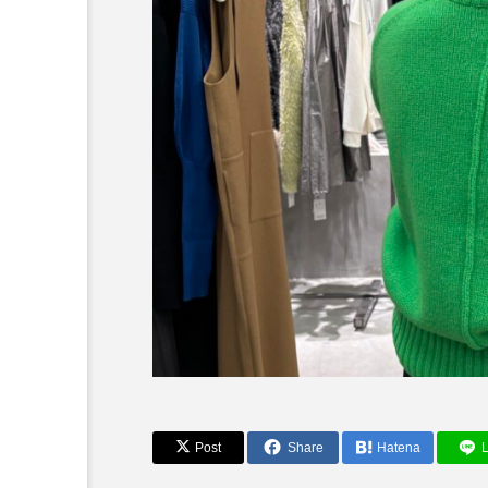
～今日から活躍する秋アイ
Post
Share
Hatena
L
HE】