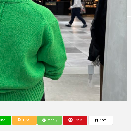
テム～【CLOC
今ならこう着る
ine
RSS
feedly
Pin it
note