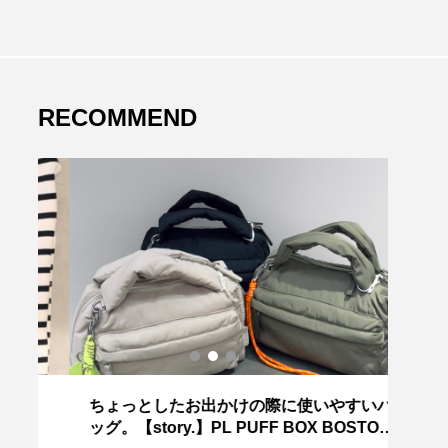
RECOMMEND
ちょっとしたお出かけの際に使いやすいバ
～今
ッグ。【story.】PL PUFF BOX BOSTON
HE】