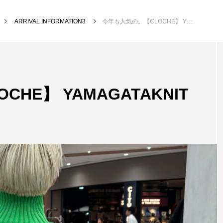
ARRIVAL INFORMATION3
今年も人気の。【CLOCHE】 YAMAGATAKNIT
HE】 YAMAGATAKNIT