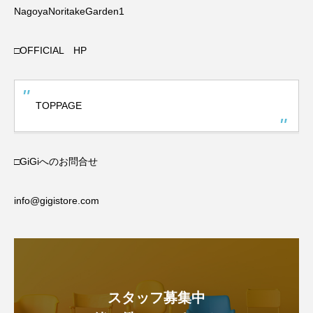
NagoyaNoritakeGarden1
□OFFICIAL HP
TOPPAGE
□GiGiへのお問合せ
info@gigistore.com
スタッフ募集中