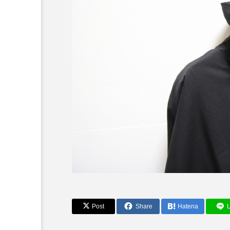
Post
Share
Hatena
L
～今日から活躍する秋アイ
HE】