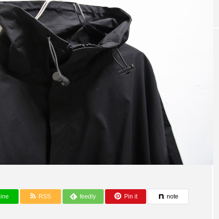
ine
RSS
feedly
Pin it
note
テム～【CLOC
今ならこう着る