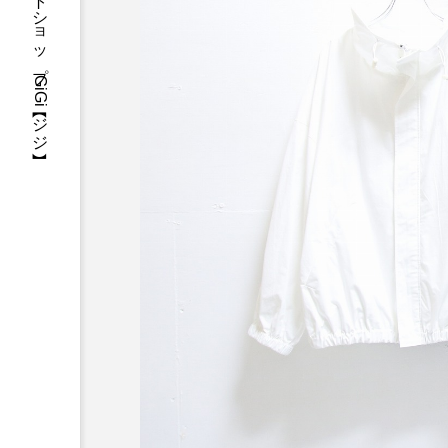
三重県・津市・多気郡・愛知県名古屋市アパレルセレクトショップGiGi【ジジ】