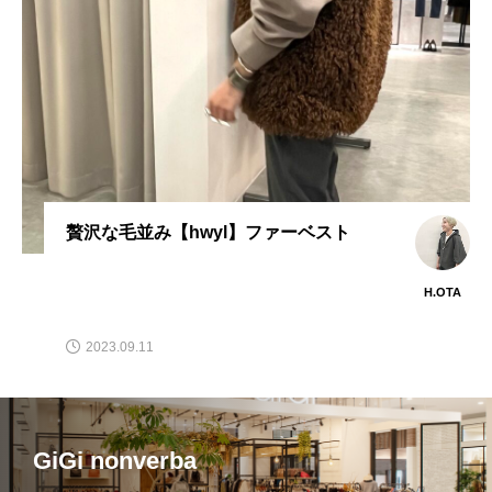
贅沢な毛並み【hwyl】ファーベスト
H.OTA
2023.09.11
GiGi nonverba