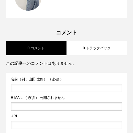
暑い季節でも快適に穿けるデニムパンツ
2026.07.25
バッグ。【story.】PL PUFF BOX
夏コーデのアクセント。【RISLEY】
2026.07.20
をご紹介します【Praia】
BOSTON S
コメント
0 コメント
0 トラックバック
この記事へのコメントはありません。
名前（例：山田 太郎）
( 必須 )
E-MAIL
( 必須 ) - 公開されません -
URL