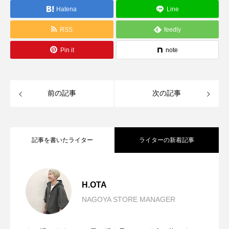
Hatena
Line
RSS
feedly
Pin it
note
前の記事
次の記事
記事を書いたライター
ライターの新着記事
SUMMER SALEおすすめアイテム。
2026.08.05
H.OTA
NAGOYA STORE MANAGER
背丈問わず、おすすめです。
2026.07.30
【CLOCHE/MagliaPlus】