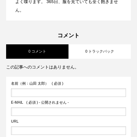
よく喋ります。 365日、服を見ていても全く飽きませ
アクセントになる一本です。
2026.07.28
【CLOCHE】フリンジデニムJKT
ん。
【CLOCHE】カーブパンツ
コメント
0 コメント
0 トラックバック
この記事へのコメントはありません。
名前（例：山田 太郎）
( 必須 )
E-MAIL
( 必須 ) - 公開されません -
URL