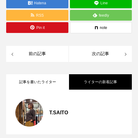
Hatena
Line
RSS
feedly
Pin it
note
前の記事
次の記事
記事を書いたライター
ライターの新着記事
～今日から活躍する秋アイテム～
2026.08.06
T.SAITO
～”ちょうどいい”を叶えてくれるフーディ
2026.07.29
【CLOCHE】