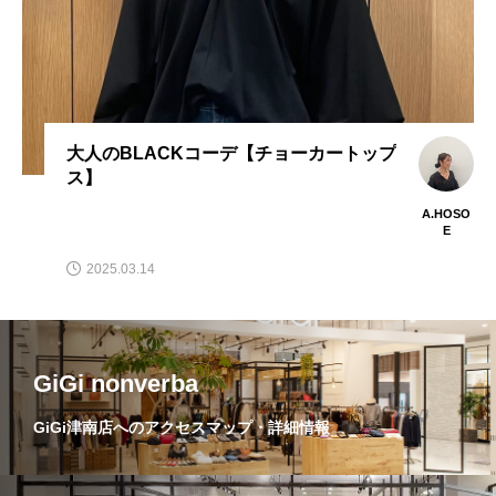
【チョーカートップ
春の軽やかなスタイルにピ
UE FRONCE】シアーシ
A.HOSO
E
2025.02.21
GiGi nonverba
GiGi津南店へのアクセスマップ・詳細情報