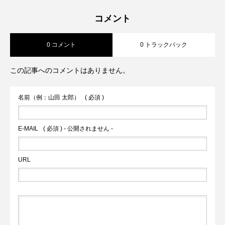
～ギャザーが作る、大人ゆるシルエット
2026.07.22
ーシャツ～【CLOCHE】
コメント
0 コメント
0 トラックバック
～【MARGAUX VINTAGE】
この記事へのコメントはありません。
名前（例：山田 太郎）
( 必須 )
E-MAIL
( 必須 ) - 公開されません -
URL