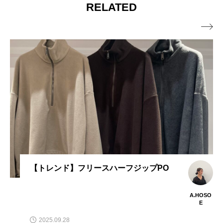
RELATED

PO
人気のアウターが帰ってきました！【
OCHE】リバーシブルチェックポン
コート
A.HOSO
E
2024.11.02