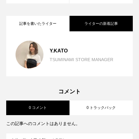
記事を書いたライター
ライターの新着記事
重ね着いらずで完成【ELENDEEK】
2026.08.05
Y.KATO
TSUMINAMI STORE MANAGER
「デニムは苦手」が変わる
2026.07.29
LAYERED ALL IN ONE
抜け感と華やかさ【CLOCHE】フーディ
2026.07.21
【BLUEFRONCE】ISKOデニム
コメント
0 コメント
0 トラックバック
ロングスリーブシャツ
この記事へのコメントはありません。