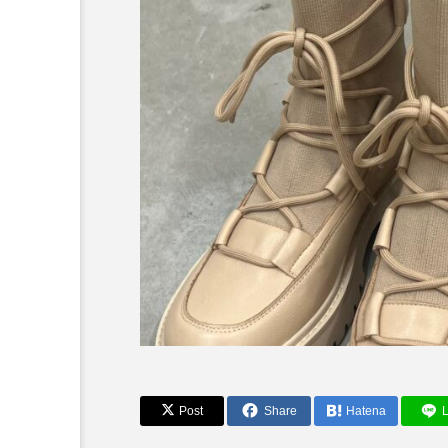
重ね着いらずで完成【ELEN
Post
Share
Hatena
L
RED ALL IN ONE