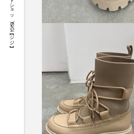
三重県・津市・多気郡・愛知県名古屋市アパレルセレクトショップGiGi【ジジ】