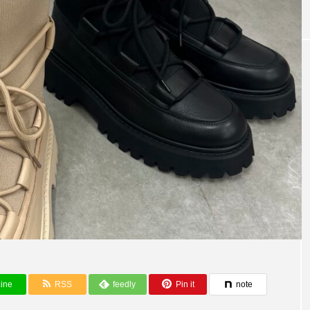
DEEK】LAYE
～今日から活躍する秋アイテム～【CLO
ine
RSS
feedly
Pin it
note
HE】