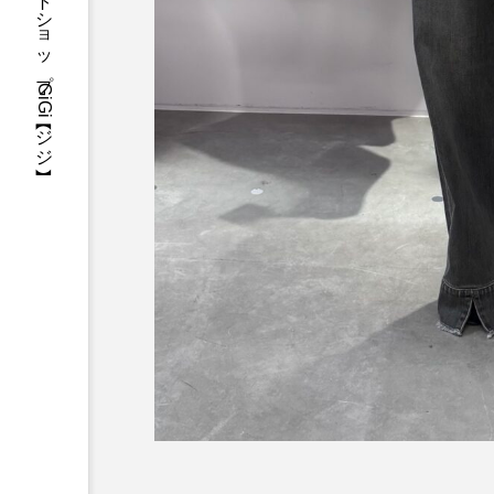
三重県・津市・多気郡・愛知県名古屋市アパレルセレクトショップGiGi【ジジ】