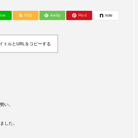
ine
RSS
feedly
Pin it
note
イトルとURLをコピーする
勢い。
ました。