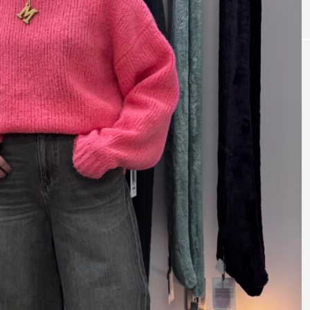
テム～【CLOC
今ならこう着る