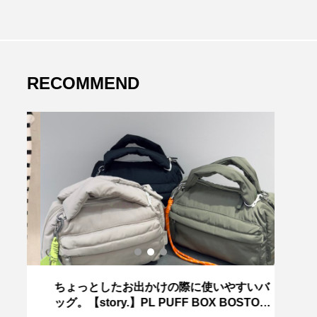
RECOMMEND
ちょっとしたお出かけの際に使いやすいバ
～今
ッグ。【story.】PL PUFF BOX BOSTON
HE】