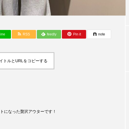
ine
RSS
feedly
Pin it
note
イトルとURLをコピーする
トになった贅沢アウターです！