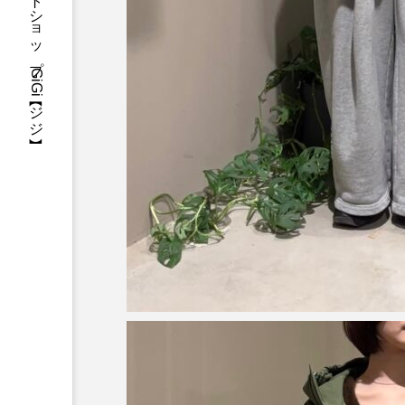
三重県・津市・多気郡・愛知県名古屋市アパレルセレクトショップGiGi【ジジ】