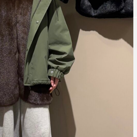
テム～【CLOC
今ならこう着る