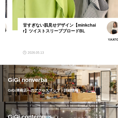
甘すぎない肌見せデザイン【minkchai
r】ツイストスリーブブロードBL
Y.KATO
2026.05.13
GiGi nonverba
GiGi津南店へのアクセスマップ・詳細情報
GiGi contempus