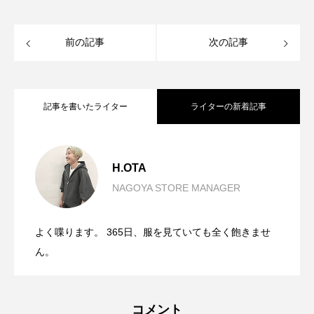
前の記事
次の記事
記事を書いたライター
ライターの新着記事
SUMMER SALEおすすめアイテム。
2026.08.05
H.OTA
NAGOYA STORE MANAGER
背丈問わず、おすすめです。
2026.07.30
【CLOCHE/MagliaPlus】
よく喋ります。 365日、服を見ていても全く飽きませ
アクセントになる一本です。
2026.07.28
【CLOCHE】フリンジデニムJKT
ん。
【CLOCHE】カーブパンツ
コメント