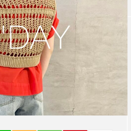
DEEK】LAYE
～今日から活躍する秋アイテム～【CLO
HE】