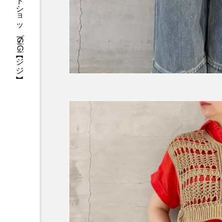
三重県・津市・多気郡・愛知県名古屋市アパレルセレクトショップGiGi【ジジ】