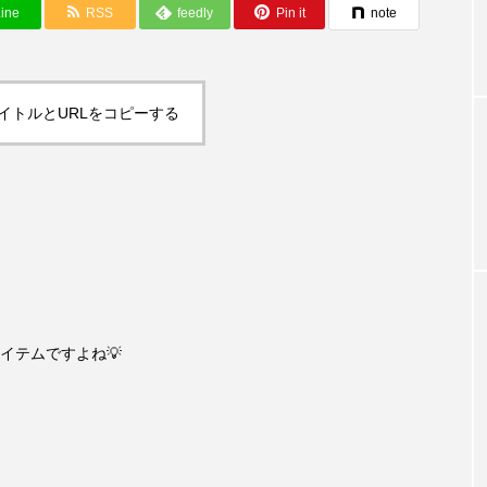
ine
RSS
feedly
Pin it
note
イトルとURLをコピーする
イテムですよね💡