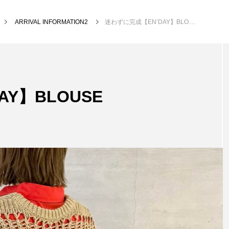
ARRIVAL INFORMATION2
迷わずに完成【EN’DAY】BLOUSE
Y】BLOUSE