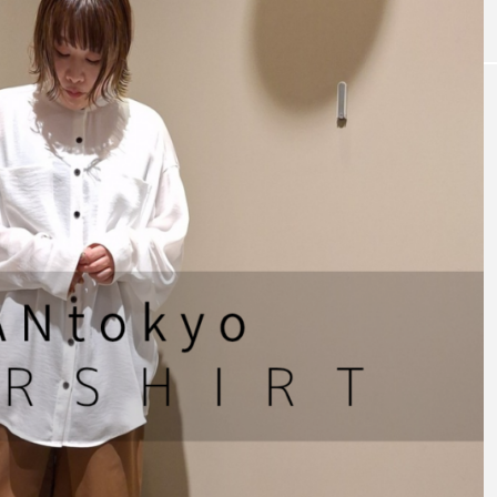
テム～【CLOC
今ならこう着る