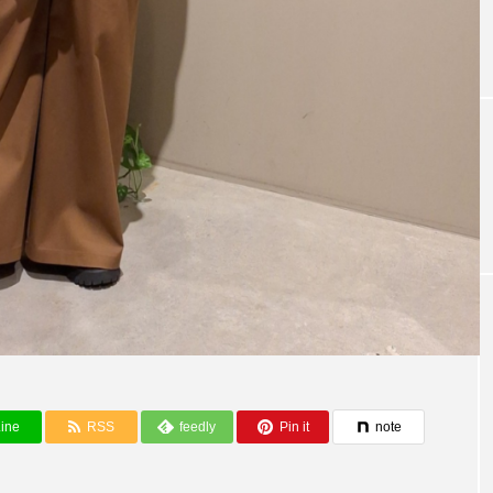
ine
RSS
feedly
Pin it
note