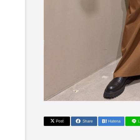
Post
Share
Hatena
L