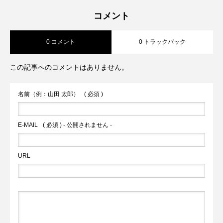
～ギャザーが作る、大人ゆるシルエット
2026.07.22
ーシャツ～【CLOCHE】
コメント
0 コメント
0 トラックバック
～【MARGAUX VINTAGE】
この記事へのコメントはありません。
名前（例：山田 太郎）
( 必須 )
E-MAIL
( 必須 ) - 公開されません -
URL