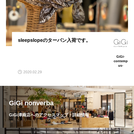
sleepslopeのターバン入荷です。
GiGi-
contemp
us-
2020.02.29
GiGi nonverba
GiGi津南店へのアクセスマップ・詳細情報