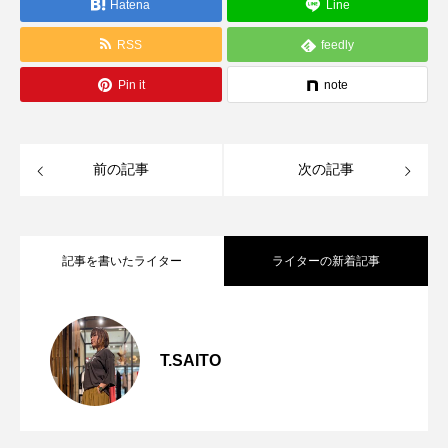
Hatena
Line
RSS
feedly
Pin it
note
前の記事
次の記事
記事を書いたライター
ライターの新着記事
～今日から活躍する秋アイテム～
2026.08.06
T.SAITO
～”ちょうどいい”を叶えてくれるフーディ
2026.07.29
【CLOCHE】