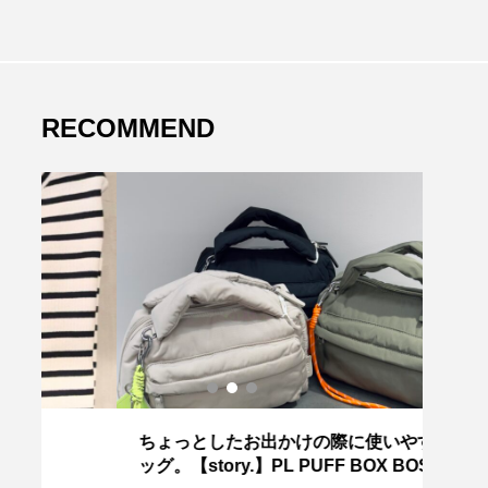
RECOMMEND
ちょっとしたお出かけの際に使いやすいバ
～今
ッグ。【story.】PL PUFF BOX BOSTON
HE】