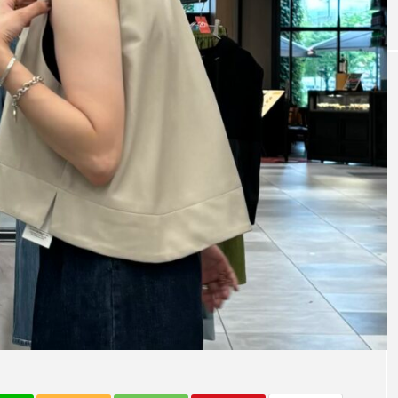
テム～【CLOC
今ならこう着る