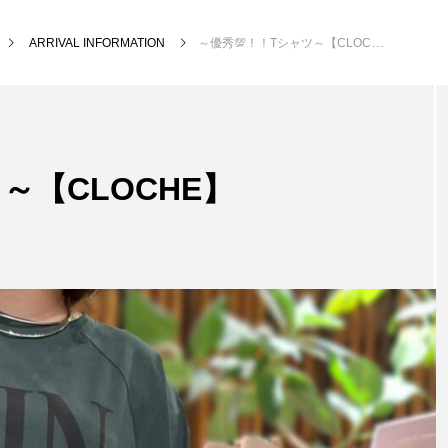
ARRIVAL INFORMATION
～優秀💯！！Tシャツ～【CLOCHE】
～【CLOCHE】