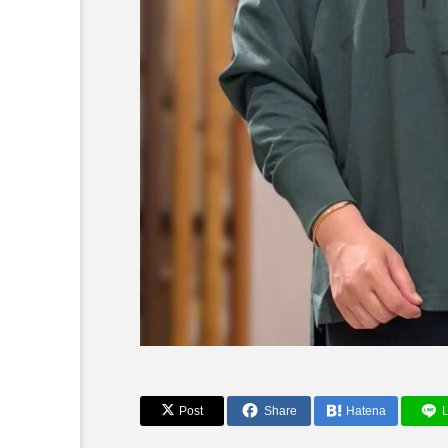
～今日から活躍する秋アイ
Post
Share
Hatena
L
HE】