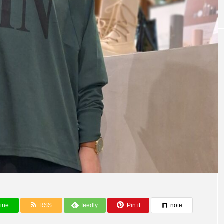
テム～【CLOC
今ならこう着る
ine
RSS
feedly
Pin it
note