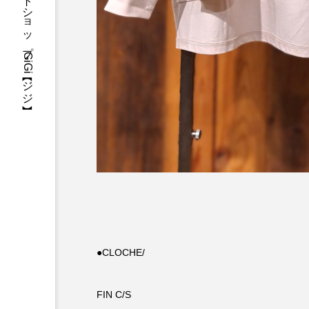
三重県・津市・多気郡・愛知県名古屋市アパレルセレクトショップGiGi【ジジ】
●CLOCHE/
FIN C/S