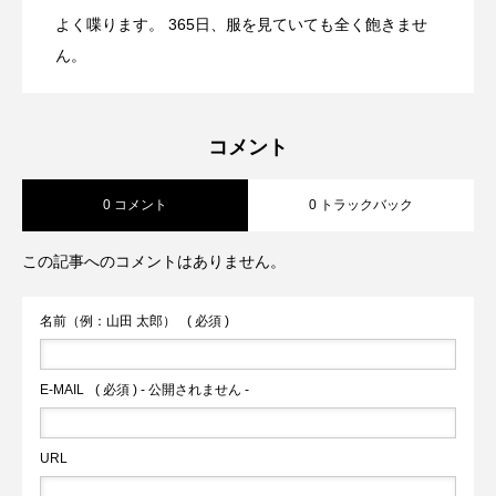
よく喋ります。 365日、服を見ていても全く飽きませ
アクセントになる一本です。
2026.07.28
【CLOCHE】フリンジデニムJKT
ん。
【CLOCHE】カーブパンツ
コメント
0 コメント
0 トラックバック
この記事へのコメントはありません。
名前（例：山田 太郎）
( 必須 )
E-MAIL
( 必須 ) - 公開されません -
URL