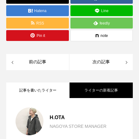
Hatena
Line
RSS
feedly
Pin it
note
前の記事
次の記事
記事を書いたライター
ライターの新着記事
SUMMER SALEおすすめアイテム。
2026.08.05
H.OTA
NAGOYA STORE MANAGER
背丈問わず、おすすめです。
2026.07.30
【CLOCHE/MagliaPlus】