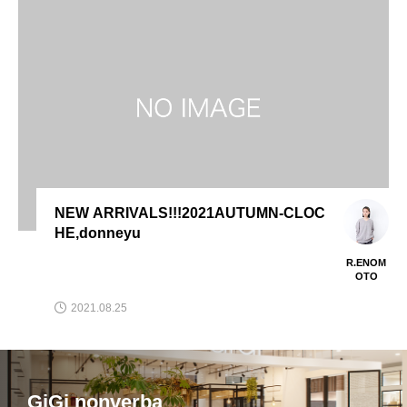
NEW ARRIVALS!!!2021AUTUMN-CLOC
HE,donneyu
R.ENOM
OTO
2021.08.25
GiGi nonverba