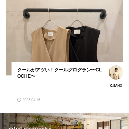
ショート丈で旬顔に‼︎万能ニットジップカ
ーデ【ADESSO L’OLA】
C.MORI
2025.09.15