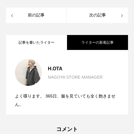
前の記事
次の記事
記事を書いたライター
ライターの新着記事
SUMMER SALEおすすめアイテム。
2026.08.05
H.OTA
NAGOYA STORE MANAGER
背丈問わず、おすすめです。
2026.07.30
【CLOCHE/MagliaPlus】
よく喋ります。 365日、服を見ていても全く飽きませ
アクセントになる一本です。
2026.07.28
【CLOCHE】フリンジデニムJKT
ん。
【CLOCHE】カーブパンツ
コメント