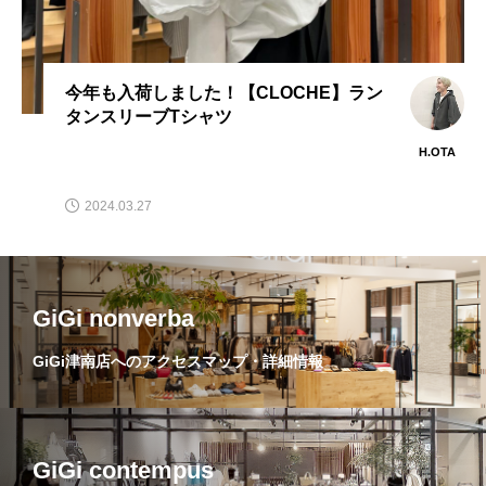
今年も入荷しました！【CLOCHE】ラン
タンスリーブTシャツ
H.OTA
2024.03.27
GiGi nonverba
GiGi津南店へのアクセスマップ・詳細情報
GiGi contempus