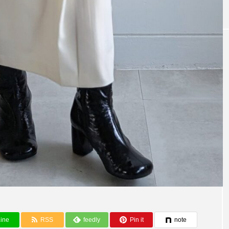
めアイテム。【CL
ちょっとしたお出かけの際に使いやすい
ッグ。【story.】PL PUFF BOX BOSTO
ine
RSS
feedly
Pin it
note