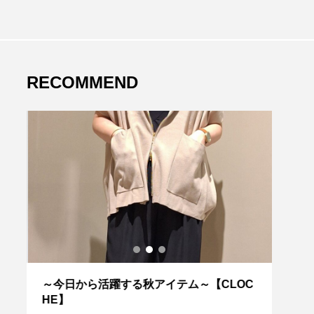
RECOMMEND
バ
～今日から活躍する秋アイテム～【CLOC
SUM
N
HE】
OCHE