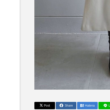
SUMMER SALEおすす
OCHE/MagliaPlus】
Post
Share
Hatena
L