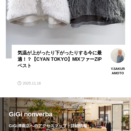
気温が上がったり下がったりする今に最
適！？【CYAN TOKYO】MIXファーZIP
ベスト
Y.SAKUR
AMOTO
2025.11.16
GiGi nonverba
GiGi津南店へのアクセスマップ・詳細情報