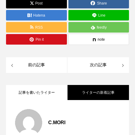
Post
Share
Hatena
Line
RSS
feedly
Pin it
note
前の記事
次の記事
記事を書いたライター
ライターの新着記事
軽さで作るバランス【CLOCHE】
2026.04.15
C.MORI
ひと癖がちょうどいい【mink chair】
2026.04.11