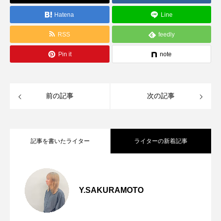
Hatena
Line
RSS
feedly
Pin it
note
前の記事
次の記事
記事を書いたライター
ライターの新着記事
ちょっとしたお出かけの際に使いやすい
2026.08.06
Y.SAKURAMOTO
暑い季節でも快適に穿けるデニムパンツ
2026.07.25
バッグ。【story.】PL PUFF BOX