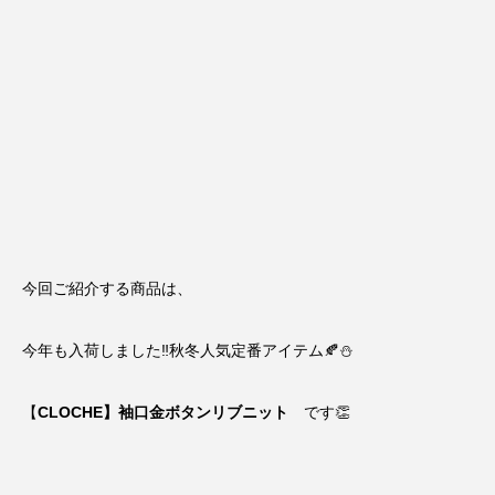
今回ご紹介する商品は、
今年も入荷しました‼︎秋冬人気定番アイテム🍂⛄️
【
CLOCHE】袖口金ボタンリブニット
です👏