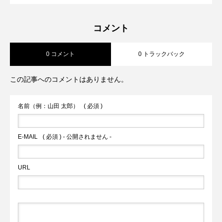
夏コーデのアクセント。【RISLEY】
2026.07.20
をご紹介します【Praia】
BOSTON S
コメント
0 コメント
0 トラックバック
この記事へのコメントはありません。
名前（例：山田 太郎）
( 必須 )
E-MAIL
( 必須 ) - 公開されません -
URL