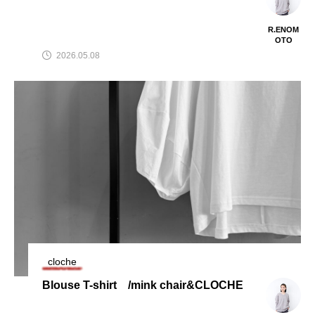
R.ENOM
OTO
2026.05.08
cloche
Blouse T-shirt /mink chair&CLOCHE