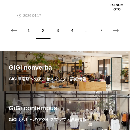
R.ENOM
OTO
2026.04.17
1
2
3
4
…
7
GiGi nonverba
GiGi津南店へのアクセスマップ・詳細情報
GiGi contempus
GiGi明和店へのアクセスマップ・詳細情報