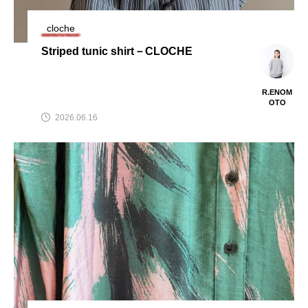
cloche
Striped tunic shirt－CLOCHE
R.ENOM
OTO
2026.06.16