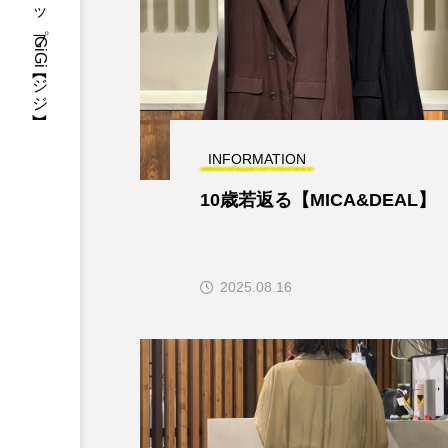
INFORMATION
10歳若返る【MICA&DEAL】
2025.08.16