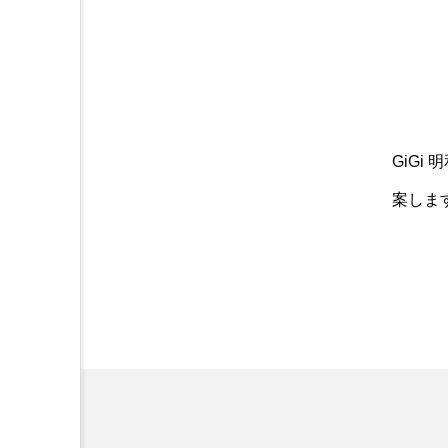
GiGi
案しま