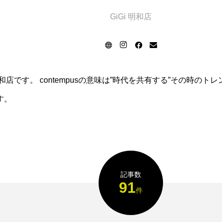
GiGi 明和店
 明和店です。 contempusの意味は”時代を共有する”その時の
す。
記事数
91
件