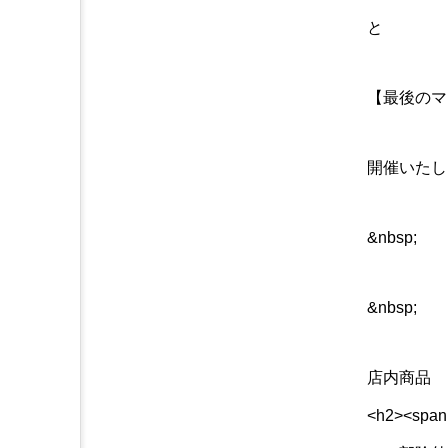
と
【最後のマ
開催いたし
&nbsp;
&nbsp;
店内商品
<h2><span