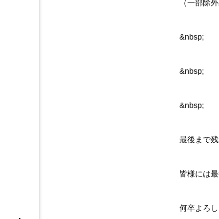
（一部除外
&nbsp;
&nbsp;
&nbsp;
最後まで残
皆様には最
何卒よろし