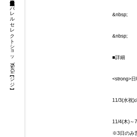
三重県・津市・多気郡・愛知県名古屋市アパレルセレクトショップGiGi【ジジ】
&nbsp;
&nbsp;
■詳細
<strong>日
11/3(水祝
11/4(木)
※3日のみ