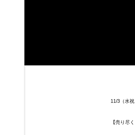
11/3（水
【売り尽く