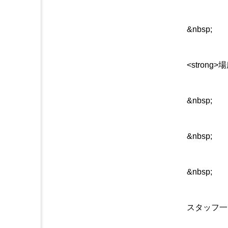
&nbsp;
<strong
&nbsp;
&nbsp;
&nbsp;
スタッフ一