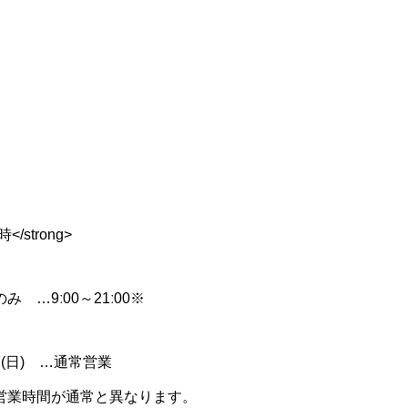
時</strong>
)のみ …9ː00～21ː00※
～7(日) …通常営業
営業時間が通常と異なります。